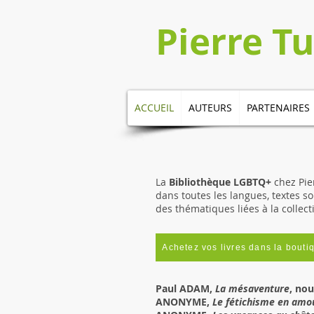
​​​​Pierre 
ACCUEIL
AUTEURS
PARTENAIRES
La
Bibliothèque LGBTQ+
chez Pier
dans toutes les langues, textes s
des thématiques liées à la collect
Achetez vos livres dans la bouti
Paul ADAM,
La mésaventure
, nou
ANONYME,
Le fétichisme en amo