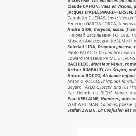
ANONYME,
Les vacances au chât
Claude CAHUN,
Vues et Visions
, 
Jacques D'ADELSWÄRD-FERSEN,
Capuletto DUEÑAS,
Las tristes cen
Federico GARCÍA LORCA,
Sonetos 
André GIDE,
Corydon
, essai. [fran
Николай Васильевич ГОГОЛЬ,
Н
Михаил Алексеевич КУЗЬМИН,
Soledad LIDA,
Dramma giocoso
, 
Pablo PALACIO,
Un hombre muerto 
Edward Irenaeus PRIME-STEVEN
RACHILDE,
Monsieur Vénus
, rom
Arthur RIMBAUD,
Les Stupra
, po
Antonio ROCCO,
Alcibiade enfant 
Antonio ROCCO,
L’Alcibiade fanciul
Bayard TAYLOR,
Joseph and His Fri
Karl Heinrich ULRICHS,
Manor
, no
Paul VERLAINE,
Hombres
, poésie
Walt WHITMAN,
Calamus
, poésie. 
Stefan ZWEIG,
La Confusion des 