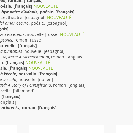
eau
, roman. [français]
poésie. [français]
NOUVEAUTÉ
L'hymnaire d'Adonis
, poésie.
[français]
izas
, théâtre.
[espagnol]
NOUVEAUTÉ
del amor oscuro
, poésie. [espagnol]
çais]
очи на вилле
, nouvelle [russe]
NOUVEAUTÉ
Крылья
, roman [russe]
nouvelle. [français]
a puntapiés
,
nouvelle
.
[espagnol]
SON,
Imre: A Memorandum
, roman.
[anglais]
an.
[français]
NOUVEAUTÉ
ésie.
[français]
NOUVEAUTÉ
à l’école
, nouvelle.
[français]
lo a scola
, nouvelle. [italien]
end: A Story of Pennsylvania
, roman. [anglais]
uvelle. [allemand]
.
[français]
[anglais]
sentiments
, roman.​ [français]