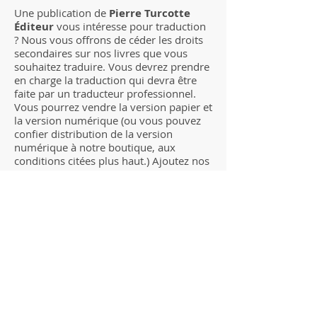
Une publication de
Pierre Turcotte
Éditeur
vous intéresse pour traduction
? Nous vous offrons de céder les droits
secondaires sur nos livres que vous
souhaitez traduire. Vous devrez prendre
en charge la traduction qui devra être
faite par un traducteur professionnel.
Vous pourrez vendre la version papier et
la version numérique (ou vous pouvez
confier distribution de la version
numérique à notre boutique, aux
conditions citées plus haut.) Ajoutez nos
titres traduits à votre catalogue ! Les
redevances seront distribuées de la
manière suivante:
Votre maison d'édition gardera: 60%
Pierre Turcotte Éditeur recevra: 40%
Nos partenaires
Éditions Andibooks
, Kinshasa,