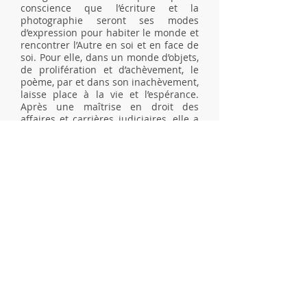
conscience que l’écriture et la
photographie seront ses modes
d’expression pour habiter le monde et
rencontrer l’Autre en soi et en face de
soi. Pour elle, dans un monde d’objets,
de prolifération et d’achèvement, le
poème, par et dans son inachèvement,
laisse place à la vie et l’espérance.
Après une maîtrise en droit des
affaires et carrières judiciaires, elle a
travaillé dans le milieu de la science
politique à Paris. Au Québec, elle a
enseigné le français au Collège
Montmorency et à l’École de
technologie supérieure. Elle poursuit
depuis plus de 25 ans sa carrière au
sein du gouvernement du Québec. En
2015, elle fait un retour à la scène en
tant que poète à l’occasion du «
Printemps des poètes » à Québec. En
2020, elle publie son premier recueil
de poésie à compte d’auteur,
Poésie de
l'Inachevé
, sous le pseudonyme de
Carole Sorbier.