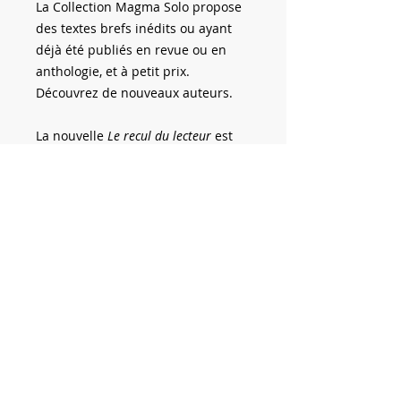
La Collection
Magma
Solo propose
des textes brefs inédits ou ayant
déjà été publiés en revue ou en
anthologie, et à petit prix.
Découvrez de nouveaux auteurs.
La nouvelle
Le recul du lecteur
est
parue pour la première fois en
1995 dans le numéro 63 de la
revue littéraire québécoise
Mœbius
.
TURCOTTE, Pierre.
Le Recul du
lecteur
. Montréal : Pierre Turcotte
Éditeur, Collection Magma Solo,
2021, 24 p.
VERSION NUMÉRIQUE
Vous vous apprêtez à acheter la