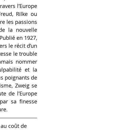
ravers l’Europe 
eud, Rilke ou 
 les passions 
e la nouvelle 
psychologique, il connaît un immense succès dans l’entre-deux-guerres. Publié en 1927, 
rs le récit d’un 
sse le trouble 
 jamais nommer 
pabilité et la 
us poignants de 
isme, Zweig se 
te de l’Europe 
ar sa finesse 
ure.
au coût de 