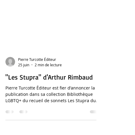
Pierre Turcotte Éditeur
25 juin
2 min de lecture
"Les Stupra" d'Arthur Rimbaud
Pierre Turcotte Éditeur est fier d'annoncer la
publication dans sa collection Bibliothèque
LGBTQ+ du recueil de sonnets Les Stupra du
poète français Arthur Rimbaud. Une Œuvre
Audacieuse Longtemps resté à la marge de
l’œuvre de Rimbaud, Les Stupra rassemble trois