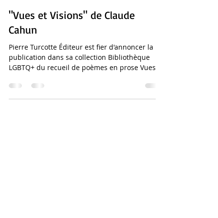
Pierre Turcotte Éditeur
29 mai
2 min de lecture
"Vues et Visions" de Claude
Cahun
Pierre Turcotte Éditeur est fier d'annoncer la
publication dans sa collection Bibliothèque
LGBTQ+ du recueil de poèmes en prose Vues et
Visions de l'écrivaine française Claude Cahun.
Dans Vues et Visions, Claude Cahun propose
une œuvre singulière où textes et images
dialoguent pour explorer l’identité, le regard et
la métamorphose. Publié au début du XXe
siècle avec les illustrations de Marcel Moore, ce
livre mêle poésie, réflexion intime et
expérimentations visuelles dans un