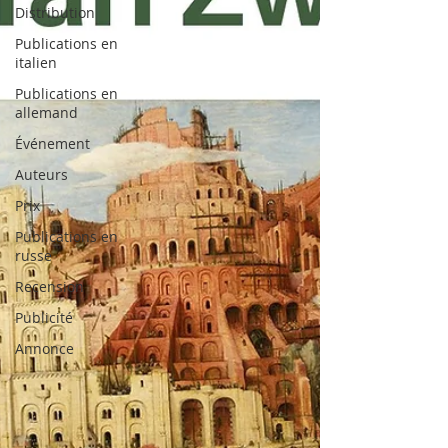
Distribution
Publications en
italien
Publications en
allemand
Événement
Auteurs
Prix
Publications en
russe
Recension
Publicité
Annonce