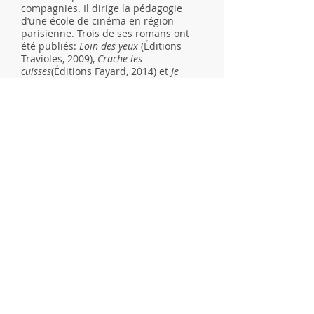
compagnies. Il dirige la pédagogie
d’une école de cinéma en région
parisienne. Trois de ses romans ont
été publiés:
Loin des yeux
(Éditions
Travioles, 2009),
Crache les
cuisses
(Éditions Fayard, 2014) et
Je
m’enneige
(Éditions Asphalte, 2019).
Rendez-vous
est un recueil de
nouvelles inspirées chacune par une
ville traversée par l'auteur.
BIBLIOGRAPHIE
LOIN DES YEUX,
Éditions Travioles
(2009)
CRACHE LES CUISSES,
Éditions Fayard
(2014)
JE M’ENNEIGE,
Éditions Asphalte
(2019)
RENDEZ-VOUS,
Pierre Turcotte Éditeur
(2023) (
Pré-sélectionné
.
Prix
Christiane Baroche du 1er recueil de
nouvelles 2025 de la SGDL
.)