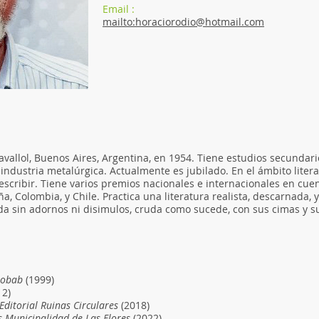
Email :
mailto:horaciorodio@hotmail.com
avallol, Buenos Aires, Argentina, en 1954. Tiene estudios secundar
a industria metalúrgica. Actualmente es jubilado. En el ámbito liter
escribir. Tiene varios premios nacionales e internacionales en cuent
, Colombia, y Chile. Practica una literatura realista, descarnada, 
ida sin adornos ni disimulos, cruda como sucede, con sus cimas y s
aobab
(1999)
12)
Editorial Ruinas Circulares
(2018)
s Municipalidad de Las Flores
(2022)