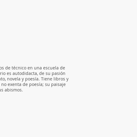
ios de técnico en una escuela de
ario es autodidacta, de su pasión
o, novela y poesía. Tiene libros y
y no exenta de poesía; su paisaje
us abismos.