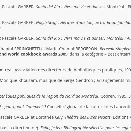
 Pascale GARBER.
Sonia del Rio : Vivre ma vie et danser
. Montréal : P
 Pascale GARBER.
Nagib Scaff : Héritier d’une longue tradition famili
p.
 Pascale GARBER.
Sonia del Rio : Vivre ma vie et danser. Montréal : A
antal SPRINGHETTI et Marie-Chantal BERGERON.
Recevoir simple
and world cookbook awards 2009
, dans la catégorie « Best entai
ontréal, Association des directeurs de bibliothèques publiques, 199
e Monique Khouzam, musique de Serge Gendron ; arrangements mus
liothèques publiques de la région du Nord de Montréal
. Cobren, 1985, 3
el : pourquoi ? Comment ?
Conseil régional de la culture des Laurenti
scale GARBER et Dorothée Guy.
Théâtre des livres vivants
. Éditions 
s la direction de).
Enfin, je lis ! Bibliographie sélective pour les enf