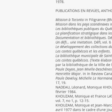
1978.
PUBLICATIONS EN REVUES, ANTH
Mission à Toronto
in Filigranne (
Mission dans les pays scandinaves
i
Les bibliothèques publiques du Qué
La planification stratégique dans le
Documentation et bibliothèques
. D
Un défi… une invitation
. Défi, vol. 
Le développement des collections da
Les contes québécois et les enfants
.
La bibliothèque municipale de Sain
Les contes québécois
. (Texte élabo
par la bibliothèque de la Ville de
Paule Doyon, Jean Miville-Deschênes
Henriette Major
. In In Review Cana
Paule Daveluy, Michelle Le Normand
17, 19.
NADEAU, Léonard, Monique KHOU
février 1984.
KHOUZAM, Monique et France LA
vol. 7, no 1, p. 12-15.
KHOUZAM, Monique et Jean-Mar
avril 1977 dans le cadre d’une jo