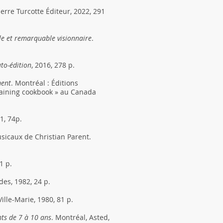
ierre Turcotte Éditeur, 2022, 291
ale et remarquable visionnaire
.
uto-édition
, 2016, 278 p.
ment
. Montréal : Éditions
rtaining cookbook » au Canada
1, 74p.
icaux de Christian Parent.
1 p.
des, 1982, 24 p.
Ville-Marie, 1980, 81 p.
ants de 7 à 10 ans
. Montréal, Asted,