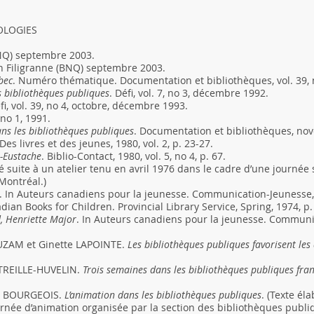
OLOGIES
BNQ) septembre 2003.
n Filigranne (BNQ) septembre 2003.
bec
. Numéro thématique. Documentation et bibliothèques, vol. 39, 
s bibliothèques publiques
. Défi, vol. 7, no 3, décembre 1992.
éfi, vol. 39, no 4, octobre, décembre 1993.
6 no 1, 1991.
ns les bibliothèques publiques
. Documentation et bibliothèques, no
 Des livres et des jeunes, 1980, vol. 2, p. 23-27.
t-Eustache
. Biblio-Contact, 1980, vol. 5, no 4, p. 67.
ré suite à un atelier tenu en avril 1976 dans le cadre d’une journée
 Montréal.)
. In Auteurs canadiens pour la jeunesse. Communication-Jeunesse, 
dian Books for Children. Provincial Library Service, Spring, 1974, p.
, Henriette Major
. In Auteurs canadiens pour la jeunesse. Communic
ZAM et Ginette LAPOINTE.
Les bibliothèques publiques favorisent les
TREILLE-HUVELIN.
Trois semaines dans les bibliothèques publiques fran
c BOURGEOIS.
L’animation dans les bibliothèques publiques
. (Texte él
urnée d’animation organisée par la section des bibliothèques publi