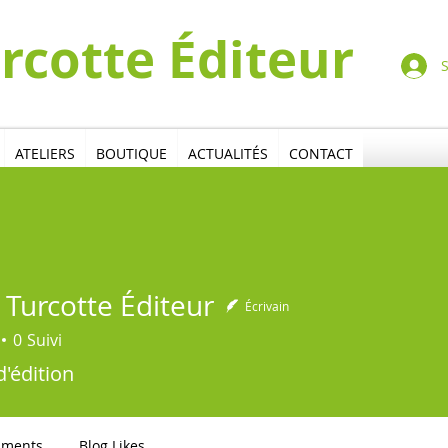
Turcotte​​​ Éditeur
ATELIERS
BOUTIQUE
ACTUALITÉS
CONTACT
 Turcotte Éditeur
Écrivain
0
Suivi
cotte Éditeur
'édition
mments
Blog Likes