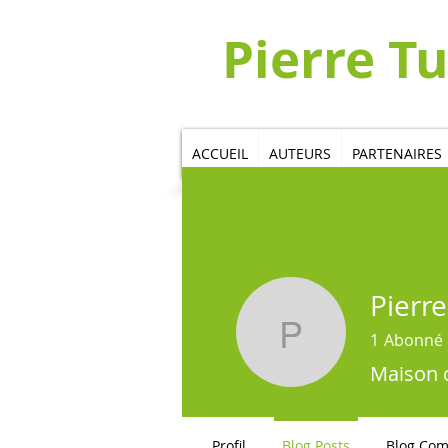
​​​​Pierre 
ACCUEIL
AUTEURS
PARTENAIRES
Pierre
1
Abonné
Pierre Tur
Maison d
Profil
Blog Posts
Blog Co