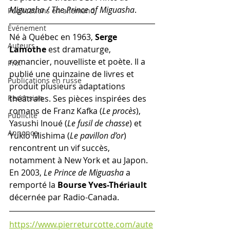
Miguasha / The Prince of Miguasha
.
Publications en allemand
Événement
Né à Québec en 1963, 
Serge 
Auteurs
Lamothe
 est dramaturge, 
romancier, nouvelliste et poète. Il a 
Prix
publié une quinzaine de livres et 
Publications en russe
produit plusieurs adaptations 
Recension
théâtrales. Ses pièces inspirées des 
romans de Franz Kafka (
Le procès
), 
Publicité
Yasushi Inoué (
Le fusil de chasse
) et 
Annonce
Yukio Mishima (
Le pavillon d’or
) 
rencontrent un vif succès, 
notamment à New York et au Japon. 
En 2003, 
Le Prince de Miguasha
 a 
remporté la 
Bourse Yves-Thériault
décernée par Radio-Canada.
https://www.pierreturcotte.com/aute