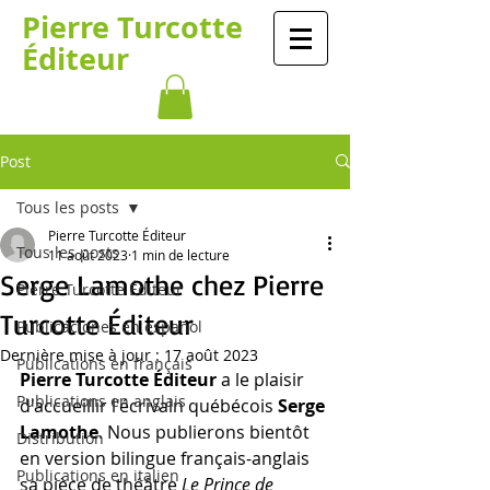
​​​​Pierre Turcotte​​​
Éditeur
Post
Tous les posts
Pierre Turcotte Éditeur
Tous les posts
11 août 2023
1 min de lecture
Serge Lamothe chez Pierre
Pierre Turcotte Éditeur
Turcotte Éditeur
Publicaciones en español
Dernière mise à jour :
17 août 2023
Publications en français
Pierre Turcotte Éditeur
 a le plaisir 
Publications en anglais
d'accueillir l'écrivain québécois 
Serge 
Lamothe
. Nous publierons bientôt 
Distribution
en version bilingue français-anglais 
Publications en italien
sa pièce de théâtre 
Le Prince de 