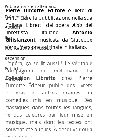
Publications en allemand
Pierre Turcotte Editore
 è lieto di 
Événement
annunciare la pubblicazione nella sua 
Collana Libretti dell'opera 
Aida
 del 
Auteurs
librettista italiano 
Antonio 
Prix
Ghislanzoni
, musicata da Giuseppe 
Verdi. Versione originale in italiano.
Publications en russe
Recension
L'opéra, ça se lit aussi ! Le véritable 
Publicité
compagnon du mélomane.​ La 
Collection Libretto
 chez Pierre 
Annonce
Turcotte Éditeur publie des livrets 
d'opéras et autres drames ou 
comédies mis en musique. Des 
classiques dans toutes les langues, 
rendus célèbres par leur mise en 
musique, mais dont les textes ont 
souvent été oubliés. À découvrir ou à 
redécouvrir.