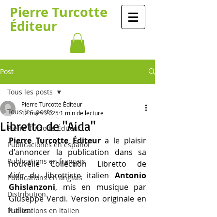
​​​​Pierre Turcotte​​​
Éditeur
Post
Tous les posts
Pierre Turcotte Éditeur
Tous les posts
12 mars 2025
1 min de lecture
Libretto de "Aida"
Pierre Turcotte Éditeur
Pierre Turcotte Éditeur
 a le plaisir 
Publicaciones en español
d'annoncer la publication dans sa 
Publications en français
nouvelle Collection Libretto de 
Aida
 du librettiste italien 
Antonio 
Publications en anglais
Ghislanzoni
, mis en musique par 
Distribution
Giuseppe Verdi. Version originale en 
italien.
Publications en italien