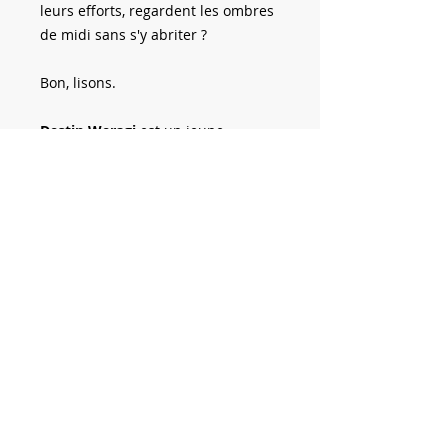
leurs efforts, regardent les ombres
de midi sans s'y abriter ?
Bon, lisons.
Destin Weragi
est un jeune
passionné de la plume depuis son
plus jeune âge. Auteur de deux
recueils de poèmes,
Les ombres de
midi
est son tout premier recueil
de nouvelles. Il est également
blogueur, designer graphique et
photographe.
VERSION ePUB
La version du livre au format
papier est disponible sur Amazon.