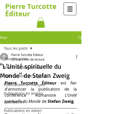
​​​​Pierre Turcotte​​​
Éditeur
Post
Tous les posts
Pierre Turcotte Éditeur
Tous les posts
30 mai
2 min de lecture
"L’Unité spirituelle du
Pierre Turcotte Éditeur
Monde" de Stefan Zweig
Publicaciones en español
Pierre Turcotte Éditeur
 est fier 
Publications en français
d'annoncer la publication de la 
Publications en anglais
conférence humaniste 
L’Unité 
spirituelle du Monde
 de 
Stefan Zweig
.
Distribution
Publications en italien