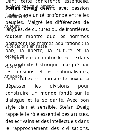
Dans cette conférence essentielle, 
Publications en allemand
Stefan Zweig
 défend avec passion 
l’idée d’une unité profonde entre les 
Événement
peuples. Malgré les différences de 
Auteurs
langues, de cultures ou de frontières, 
l’auteur montre que les hommes 
Prix
partagent les mêmes aspirations : la 
Publications en russe
paix, la liberté, la culture et la 
Recension
compréhension mutuelle. Écrite dans 
un contexte historique marqué par 
Publicité
les tensions et les nationalismes, 
Annonce
cette réflexion humaniste invite à 
dépasser les divisions pour 
construire un monde fondé sur le 
dialogue et la solidarité. Avec son 
style clair et sensible, Stefan Zweig 
rappelle le rôle essentiel des artistes, 
des écrivains et des intellectuels dans 
le rapprochement des civilisations. 