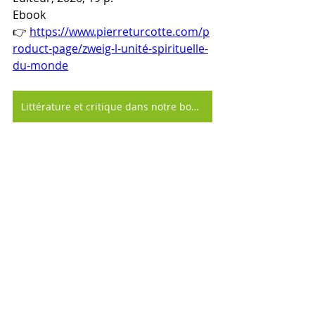
Ebook 
👉 
https://www.pierreturcotte.com/p
roduct-page/zweig-l-unité-spirituelle-
du-monde
Littérature et critique dans notre boutique